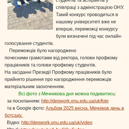
студентів та аспірантів у
співпраці з адміністрацією ОНУ.
Такий конкурс проводиться в
нашому університеті вже не
вперше, переможці конкурсу
були визначені під час онлайн-
голосування студентів.
Переможців було нагороджено
почесними грамотами від ректора, голови профкому
працівників та голови профкому студентів.
На засіданні Президії Профкому працівників було
прийнято рішення про нагородження переможців
матеріальним заохоченням.
Всі фото з Мечникова дня можна подивитись:
за посиланням:
http://depwork.onu.edu.ua/uk/foto
та в Google фото:
Альбом 2025 весна. Мечніков день в
ботсаду.
Відео:
http://depwork.onu.edu.ua/uk/video