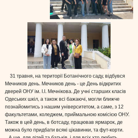
31 травня, на території Ботанічного саду, відбувся
Мечников день. Мечников день - це День відкритих
дверей ОНУ ім. І.І. Мечнікова. Де учні старших класів
Одеських шкіл, а також всі бажаючі, могли ближче
познайомитись з нашим університетом, а саме, з 12
факультетами, коледжем, приймальною комісією ОНУ.
Також в цей день, в ботсаду, працював ярмарок, де
можна було придбати всякі цікавинки, та фут-корти.
А ще, для дітей та батьків, і для всіх хто любить