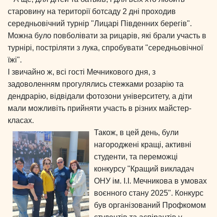
старовину на території ботсаду 2 дні проходив
середньовічний турнір "Лицарі Південних берегів".
Можна було повболівати за рицарів, які брали участь в
турнірі, постріляти з лука, спробувати "середньовічної
їжі".
І звичайно ж, всі гості Мечникового дня, з
задоволенням прогулялись стежками розарію та
дендрарію, відвідали фотозони університету, а діти
мали можливіть прийняти участь в різних майстер-
класах.
Також, в цей день, були
нагороджені кращі, активні
студенти, та переможці
конкурсу "Кращий викладач
ОНУ ім. І.І. Мечникова в умовах
воєнного стану 2025". Конкурс
був організований Профкомом