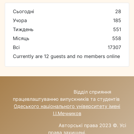
Сьогодні
28
Учора
185
Тиждень
551
Місяць
558
Всі
17307
Currently are 12 guests and no members online
Відділ сприяння
працевлаштуванню випускників та студентів
Одеського національного університету імені
І.І.Мечников
Авторські права 2023 ©.
Усі
права захищені.