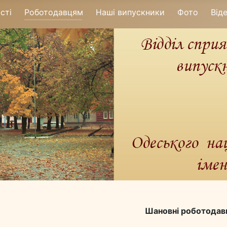
сті
Роботодавцям
Наші випускники
Фото
Від
Шановні роботодавц