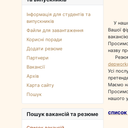
Інформація для студентів та
випускників
У нашом
Вашої фі
Файли для завантаження
вакансію
Корисні поради
Просимо 
Додати резюме
назву пр
Резюме 
Партнери
depwork
Вакансії
Усі посл
Архів
претенде
Маємо на
Карта сайту
Просимо 
Пошук
нашого у
список
Пошук вакансій та резюме
Список вакансій