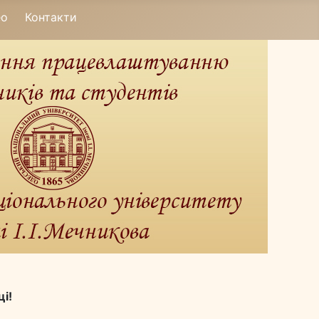
ео
Контакти
і!