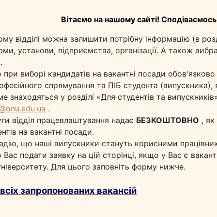
Вітаємо на нашому сайті!
Сподіваємось 
у відділі можна залишити потрібну інформацію (в роз
рми, установи, підприємства, організації.
А також вибра
.
при виборі кандидатів на вакантні посади обов'язково
офесійного спрямування та ПІБ студента (випускника), 
знаходяться у розділі «Для студентів та випускників
@onu.edu.ua
.
уги відділ працевлаштування надає
БЕЗКОШТОВНО
, як
нтів на вакантні посади.
дію, що наші випускники стануть корисними працівника
Вас подати заявку на цій сторінці, якщо у Вас є вакант
ніверситету.
Для цього заповніть форму нижче.
 всіх запропонованих вакансій