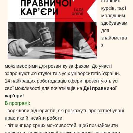
старших
курсів, так і
молодшим
здобувачам
для
знайомства
з
можливостями для розвитку за фахом. До участі
запрошуються студенти з усіх університетів України.
14 найкращих роботодавців сфери презентують усі
свої можливості для початківців на
Дні правничої
карʼєри
!
В програмі:
- воркшопи від юристів, які розкажуть про затребувані
практики й інсайти роботи
- пітчинг карʼєрних можливостей, щоб познайомити
студентів з вакансіями й стажуваннями, доступними