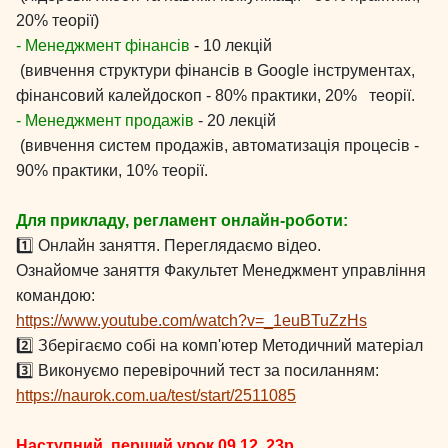
20% теорії)
- Менеджмент фінансів
-
10 лекцій
(вивчення структури фінансів в Google інструментах,
фінансовий калейдоскоп - 80% практики, 20% теорії.
- Менеджмент продажів
- 20 лекцій
(вивчення систем продажів, автоматизація процесів -
90% практики, 10% теорії.
Для прикладу, регламент онлайн-роботи:
1️⃣ Онлайн заняття. Переглядаємо відео.
Ознайомче заняття Факультет Менеджмент управління
командою:
https://www.youtube.com/watch?v=_1euBTuZzHs
2️⃣ Зберігаємо собі на комп'ютер Методичний матеріал
3️⃣ Виконуємо перевірочний тест за посиланням:
https://naurok.com.ua/test/start/2511085
Наступний, перший урок 09.12. 23р