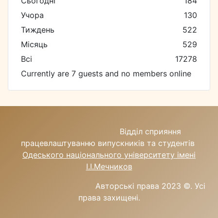
Сьогодні
184
Учора
130
Тиждень
522
Місяць
529
Всі
17278
Currently are 7 guests and no members online
Відділ сприяння
працевлаштуванню випускників та студентів
Одеського національного університету імені
І.І.Мечников
Авторські права 2023 ©.
Усі
права захищені.