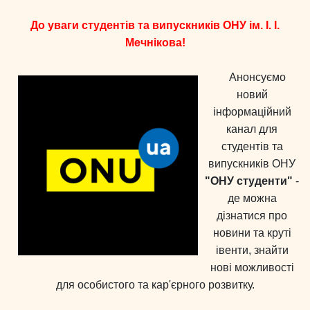
До уваги студентів та випускників ОНУ ім.
І.
І.
Мечнікова!
Анонсуємо
новий
інформаційний
канал для
студентів та
випускників ОНУ
"ОНУ студенти"
-
де можна
дізнатися про
новини та круті
івенти, знайти
нові можливості
для особистого та кар'єрного розвитку.