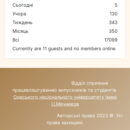
Сьогодні
5
Учора
130
Тиждень
343
Місяць
350
Всі
17099
Currently are 11 guests and no members online
Відділ сприяння
працевлаштуванню випускників та студентів
Одеського національного університету імені
І.І.Мечников
Авторські права 2023 ©.
Усі
права захищені.