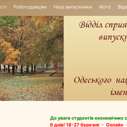
сті
Роботодавцям
Наші випускники
Фото
Від
До уваги студентів економічних 
9 днів!
18-27 березня -
Онлайн