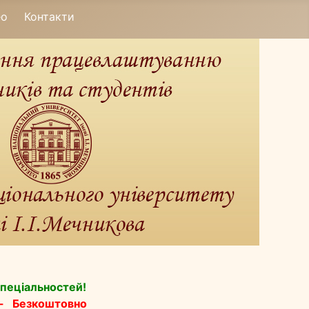
ео
Контакти
спеціальностей!
 -
Безкоштовно