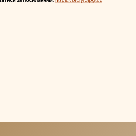
ватися за посиланням:
https://bit.ly/3Ipgtcz