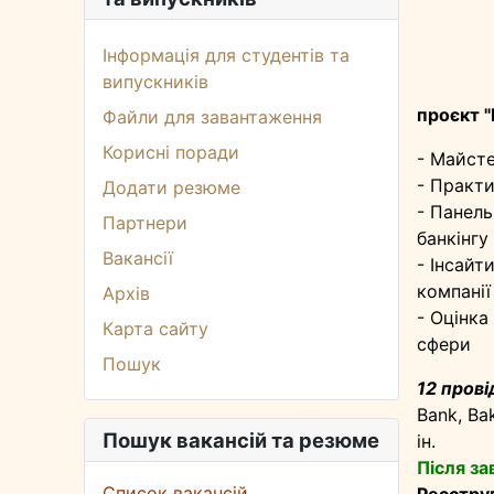
Інформація для студентів та
випускників
проєкт 
Файли для завантаження
Корисні поради
- Майсте
- Практи
Додати резюме
- Панель
Партнери
банкінгу
Вакансії
- Інсайт
компанії
Архів
- Оцінка
Карта сайту
сфери
Пошук
12 прові
Bank, Ba
Пошук вакансій та резюме
ін.
Після за
Список вакансій