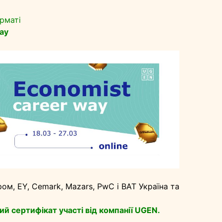
рматі
ay
пром, EY, Cemark, Mazars, PwC і BAT Україна та
й сертифікат участі від компанії UGEN.