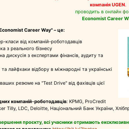
компанія
UGEN
.
проводить в онлайн фо
Economist Career W
"Economist Career Way" – це:
р-класи від компаній-роботодавців
ка з реального бізнесу
на дискусія з експертами фінансів, аудиту та
и та лайфхаки відбору в міжнародні та українські
 ваших резюме на "Test Drive" від фахівців цієї
дних
компаній-роботодавців
: KPMG, ProCredit
ker Tilly, LDC, Deloitte, Національний Банк України, Хліб
вершення проєкту, всі учасники отримають ексклюзивни