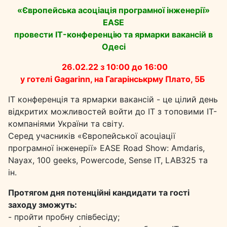
«Європейська асоціація програмної інженерії»
EASE
провести IT-конференцію та ярмарки вакансій в
Одесі
26.02.22 з 10:00 до 16:00
у готелі Gagarinn, на Гагарінськрму Плато, 5Б
ІТ конференція та ярмарки вакансій - це цілий день
відкритих можливостей войти до ІТ з топовими IT-
компаніями України та світу.
Серед
учасників «Європейської асоціації
програмної інженерії» EASE Road Show: Amdaris,
Nayax, 100 geeks, Powercode, Sense IT, LAB325 та
ін.
Протягом дня потенційні кандидати та гості
заходу зможуть:
- пройти пробну співбесіду;