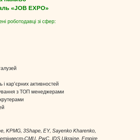
аль «JOB EXPO»
ні роботодавці зі сфер:
галузей
ь і кар’єрних активностей
лкування з ТОП менеджерами
рекрутерами
ей
ne, KPMG, 3Shape, EY, Sayenko Kharenko,
, Метінвест-СМЦ, PwC, IDS Ukraine, Empire