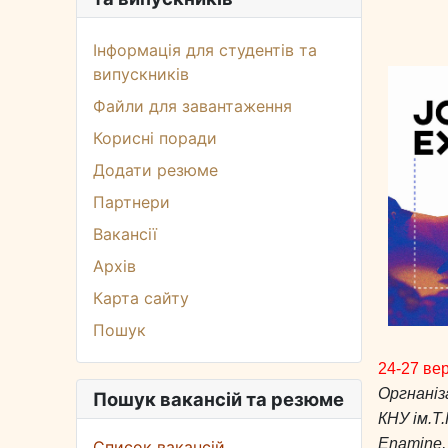
Інформація для студентів та
випускників
Файли для завантаження
Корисні поради
Додати резюме
Партнери
Вакансії
Архів
Карта сайту
Пошук
24-27 ве
Оргнаніз
Пошук вакансій та резюме
КНУ ім.Т
Enamine, 
Список вакансій