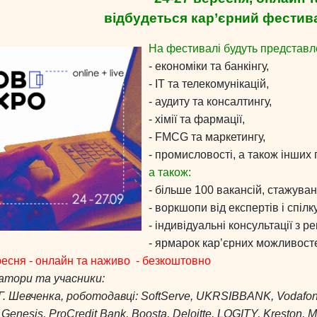
відбудеться
кар’єрний фестив
На фестивалі будуть представле
- економіки та банкінгу,
- IT та телекомунікацій,
- аудиту та консалтингу,
- хімії та фармації,
- FMCG та маркетингу,
- промисловості, а також інших 
а також:
- більше 100 вакансій, стажуван
- воркшопи від експертів і спі
- індивідуальні консультації з 
- ярмарок карʼєрних можливост
ресня - онлайн та наживо - безкоштовно
атори та учасники:
.Г. Шевченка, роботодавці: SoftServe, UKRSIBBANK, Vodafo
Genesis, ProCredit Bank, Boosta, Deloitte, LOGITY, Kreston