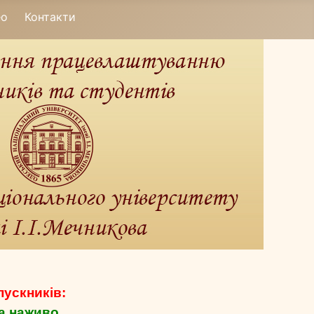
ео
Контакти
пускників:
а наживо