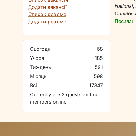
National,
Додати вакансії
Список резюме
Ощадбанк
Додати резюме
Посиланн
Сьогодні
68
Учора
185
Тиждень
591
Місяць
598
Всі
17347
Currently are 3 guests and no
members online