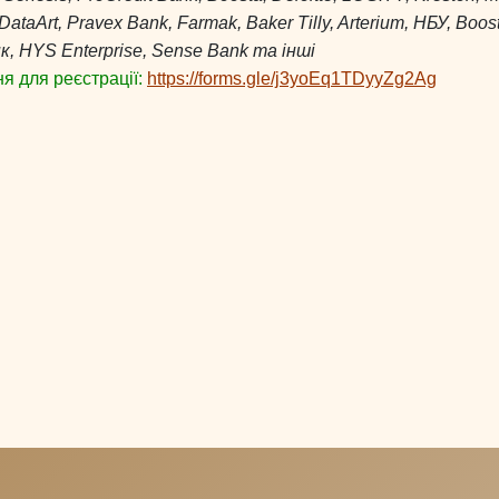
 DataArt, Pravex Bank, Farmak, Baker Tilly, Arterium, НБУ, Boos
, HYS Enterprise, Sense Bank та інші
я для реєстрації:
https://forms.gle/j3yoEq1TDyyZg2Ag