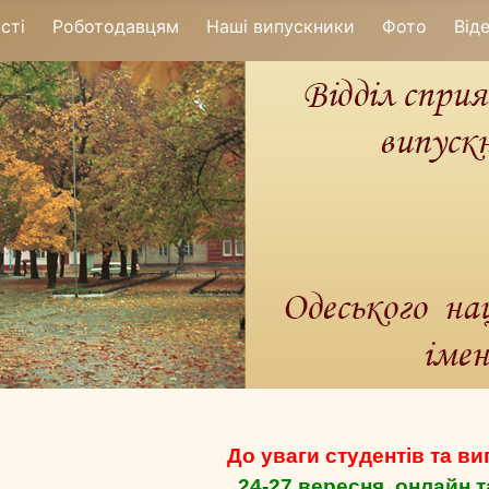
сті
Роботодавцям
Наші випускники
Фото
Від
До уваги студентів та ви
24-27 вересня,
онлайн т