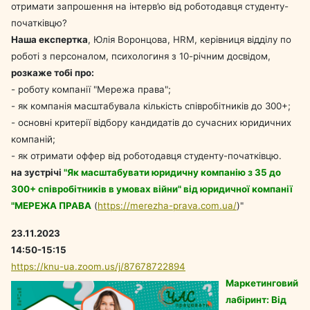
отримати запрошення на інтерв’ю від роботодавця студенту-
початківцю?
Наша експертка
, Юлія Воронцова, HRM, керівниця відділу по
роботі з персоналом, психологиня з 10-річним досвідом,
розкаже тобі про:
- роботу компанії "Мережа права";
- як компанія масштабувала кількість співробітників до 300+;
- основні критерії відбору кандидатів до сучасних юридичних
компаній;
- як отримати оффер від роботодавця студенту-початківцю.
на зустрічі
"Як масштабувати юридичну компанію з 35 до
300+ співробітників в умовах війни" від юридичної компанії
"МЕРЕЖА ПРАВА
(
https://merezha-prava.com.ua/
)"
23.11.2023
14:50-15:15
https://knu-ua.zoom.us/j/87678722894
Маркетинговий
лабіринт: Від