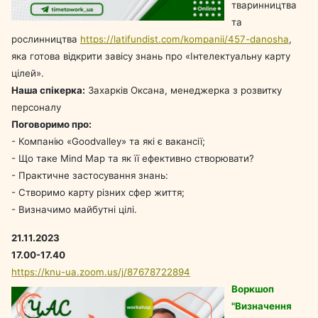
тваринництва
та
рослинництва
https://latifundist.com/kompanii/457-danosha
,
яка готова відкрити завісу знань про «Інтелектуальну карту
цілей».
Наша спікерка:
Захарків Оксана, менеджерка з розвитку
персоналу
Поговоримо про:
- Компанію «Goodvalley» та які є вакансії;
- Що таке Mind Map та як її ефективно створювати?
- Практичне застосування знань:
- Створимо карту різних сфер життя;
- Визначимо майбутні цілі.
21.11.2023
17.00-17.40
https://knu-ua.zoom.us/j/87678722894
Воркшоп
"Визначення