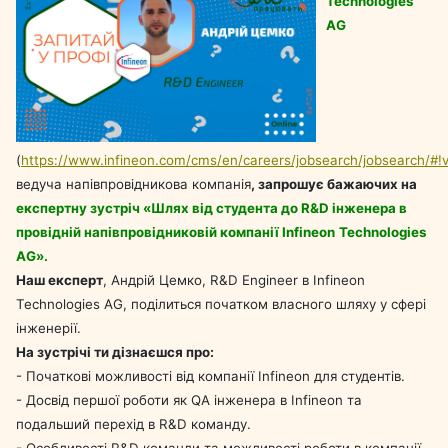
Technologies
AG
(
https://www.infineon.com/cms/en/careers/jobsearch/jobsearch/#!
ведуча напівпровідникова компанія
, запрошує бажаючих на
експертну зустріч «Шлях від студента до
R
&
D
інженера в
провідній напівпровідниковій компанії
Infineon
Technologies
AG
».
Наш експерт
, Андрій Цемко, R&D Engineer в Infineon
Technologies AG, поділиться початком власного шляху у сфері
інженерії.
На зустрічі ти дізнаєшся про:
- Початкові можливості від компанії Infineon для студентів.
- Досвід першої роботи як QA інженера в Infineon та
подальший перехід в R&D команду.