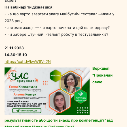
Expert
На вебінарі ти дізнаєшся:
- на що варто звертати увагу майбутнім тестувальникам у
2023 році;
- автоматизація — чи варто починати цей шлях одразу?
- чи забере штучний інтелект роботу в тестувальників?
21.11.2023
14.30-15.10
https://cutt.ly/kwW9Ve2N
Воркшоп
"Прокачай
свою
результативність або що ти знаєш про компетенції?" від