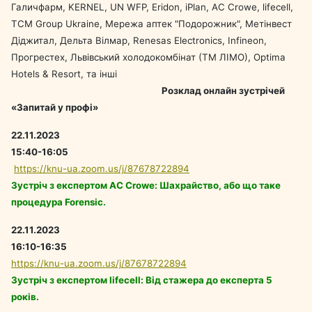
Галичфарм, KERNEL, UN WFP, Eridon, iPlan, AC Crowe, lifecell,
TCM Group Ukraine, Мережа аптек "Подорожник", Метінвест
Діджитал, Дельта Вілмар, Renesas Electronics, Infineon,
Прогрестех, Львівський холодокомбінат (ТМ ЛІМО), Optima
Hotels & Resort, та інші
Розклад онлайн зустрічей
«Запитай у профі»
22.11.2023
15:40-16:05
https://knu-ua.zoom.us/j/87678722894
Зустріч з експертом AC Crowe: Шахрайство, або що таке
процедура Forensic.
22.11.2023
16:10-16:35
https://knu-ua.zoom.us/j/87678722894
Зустріч з експертом lifecell: Від стажера до експерта 5
років.