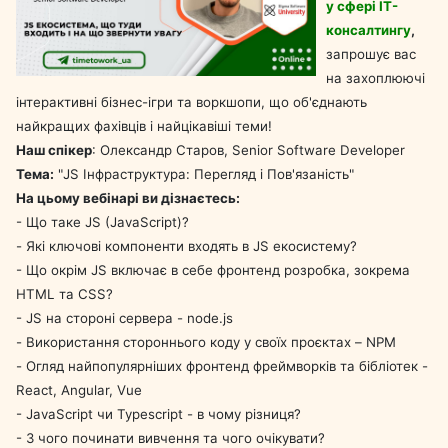
у сфері IT-
консалтингу
,
запрошує вас
на захоплюючі
інтерактивні бізнес-ігри та воркшопи, що об'єднають
найкращих фахівців і найцікавіші теми!
Наш спікер
: Олександр Старов, Senior Software Developer
Тема:
"JS Інфраструктура: Перегляд і Пов'язаність"
На цьому вебінарі ви дізнаєтесь:
- Що таке JS (JavaScript)?
- Які ключові компоненти входять в JS екосистему?
- Що окрім JS включає в себе фронтенд розробка, зокрема
HTML та CSS?
- JS на стороні сервера - node.js
- Використання стороннього коду у своїх проєктах – NPM
- Огляд найпопулярніших фронтенд фреймворків та бібліотек -
React, Angular, Vue
- JavaScript чи Typescript - в чому різниця?
- З чого починати вивчення та чого очікувати?