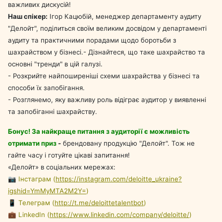
важливих дискусій!
Наш спікер:
Ігор Кацюбій, менеджер департаменту аудиту
"Делойт", поділиться своїм великим досвідом у департаменті
аудиту та практичними порадами щодо боротьби з
шахрайством у бізнесі.
- Дізнайтеся, що таке шахрайство та
основні "тренди" в цій галузі.
- Розкрийте найпоширеніші схеми шахрайства у бізнесі та
способи їх запобігання.
- Розглянемо, яку важливу роль відіграє аудитор у виявленні
та запобіганні шахрайству.
Бонус! За найкраще питання з аудиторії є можливість
отримати приз
-
брендовану продукцію "Делойт". Тож не
гайте часу і готуйте цікаві запитання!
«Делойт» в соціальних мережах:
📷 Інстаграм (
https://instagram.com/deloitte_ukraine?
igshid=YmMyMTA2M2Y=
)
📱 Телеграм (
http://t.me/deloittetalentbot
)
💼 LinkedIn (
https://www.linkedin.com/company/deloitte/
)