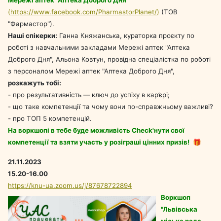
Мережі аптек "Аптека Доброго Дня"
(
https://www.facebook.com/PharmastorPlanet/
)
(ТОВ
"Фармастор").
Наші спікерки:
Ганна Княжанська, кураторка проєкту по
роботі з навчальними закладами Мережі аптек "Аптека
Доброго Дня", Альона Ковтун, провідна спеціалістка по роботі
з персоналом Мережі аптек "Аптека Доброго Дня",
розкажуть тобі:
- про результативність — ключ до успіху в кар’єрі;
- що таке компетенції та чому вони по-справжньому важливі?
- про ТОП 5 компетенцій.
На воркшопі в тебе буде можливість Check'нути свої
компетенції та взяти участь у розіграші цінних призів!
🎁
21.11.2023
15.20-16.00
https://knu-ua.zoom.us/j/87678722894
В
оркшоп
"Львівська