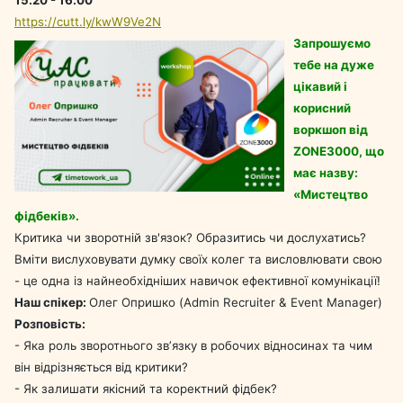
https://cutt.ly/kwW9Ve2N
Запрошуємо
тебе на дуже
цікавий і
корисний
воркшоп від
ZONE3000, що
має назву:
«Мистецтво
фідбеків».
Критика чи зворотній зв'язок? Образитись чи дослухатись?
Вміти вислуховувати думку своїх колег та висловлювати свою
- це одна із найнеобхідніших навичок ефективної комунікації!
Наш спікер:
Олег Опришко (Admin Recruiter & Event Manager)
Розповість:
- Яка роль зворотнього звʼязку в робочих відносинах та чим
він відрізняється від критики?
- Як залишати якісний та коректний фідбек?