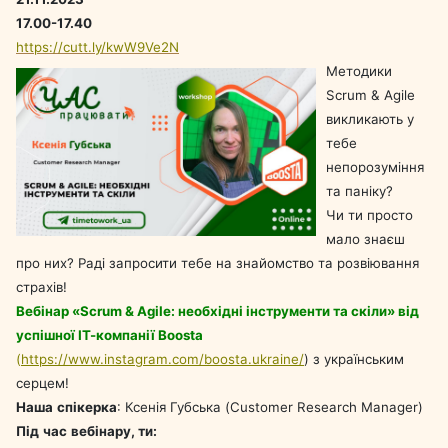
17.00-17.40
https://cutt.ly/kwW9Ve2N
Методики
Scrum & Agile
викликають у
тебе
непорозуміння
та паніку?
Чи ти просто
мало знаєш
про них? Раді запросити тебе на знайомство та розвіювання
страхів!
Вебінар «Scrum & Agile: необхідні інструменти та скіли» від
успішної ІТ-компанії Boosta
(
https://www.instagram.com/boosta.ukraine/
) з українським
серцем!
Наша
спікерка
: Ксенія Губська (Customer Research Manager)
Під
час
вебінару
,
ти
: