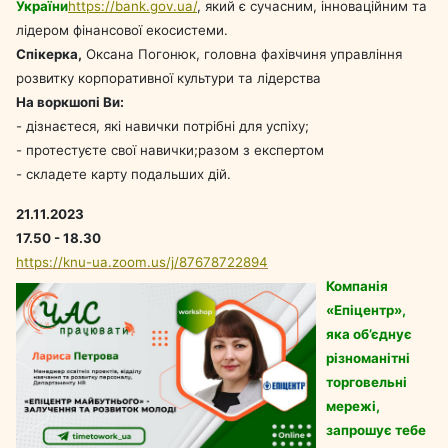
України
https://bank.gov.ua/
, який є сучасним, інноваційним та
лідером фінансової екосистеми.
Cпікерка,
Оксана Погонюк, головна фахівчиня управління
розвитку корпоративної культури та лідерства
На воркшопі Ви:
- дізнаєтеся, які навички потрібні для успіху;
- протестуєте свої навички;разом з експертом
- складете карту подальших дій.
21.11.2023
17.50 - 18.30
https://knu-ua.zoom.us/j/87678722894
Компанія
«Епіцентр»,
яка об’єднує
різноманітні
торговельні
мережі,
запрошує тебе