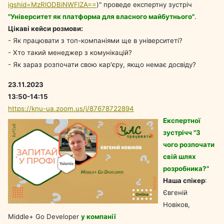
igshid=MzRlODBiNWFlZA==
)" проведе експертну зустріч
"Університет як платформа для власного майбутнього"
.
Цікаві кейси розмови:
- Як працювати з топ-компаніями ще в університеті?
- Хто такий менеджер з комунікацій?
- Як зараз розпочати свою кар'єру, якщо немає досвіду?
23.11.2023
13:50-14:15
https://knu-ua.zoom.us/j/87678722894
Експертної
зустрічч "З
чого розпочати
свій шлях
розробника?"
Наша спікер
:
Євгеній
Новіков,
Middle+ Go Developer
у компанії