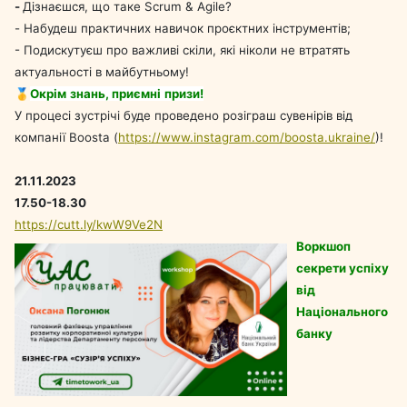
-
Дізнаєшся, що таке Scrum & Agile?
- Набудеш практичних навичок проєктних інструментів;
- Подискутуєш про важливі скіли, які ніколи не втратять
актуальності в майбутньому!
🥇
Окрім
знань
,
приємні
призи
!
У процесі зустрічі буде проведено розіграш сувенірів від
компанії Boosta (
https://www.instagram.com/boosta.ukraine/
)!
21.11.2023
17.50-18.30
https://cutt.ly/kwW9Ve2N
Воркшоп
секрети успіху
від
Національного
банку