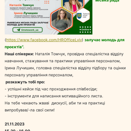
міська рада
(
https://www.facebook.com/HROfficeLviv
)
залучає молодь для
проєктів".
Наші спікерки:
Наталія Томчук, провідна спеціалістка відділу
навчання, стажування та практики управління персоналом,
Ірина Лучишин, головна спеціалістка відділу підбору та оцінки
персоналу управління персоналом,
розкажуть тобі про:
- успішні кейси під час проходження співбесіди;
- інструменти для написання мотиваційного листа.
На тебе чекають жваві дискусії, аби ти на практиці
випробував/-ла свої сили!
21.11.2023
15.20 - 16.00