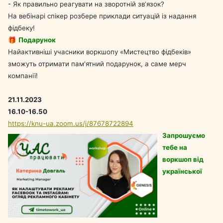
- Як правильно реагувати на зворотній звʼязок?
На вебінарі спікер розбере приклади ситуацій із надання
фідбеку!
🎁
Подарунок
Найактивніші учасники воркшопу «Мистецтво фідбеків»
зможуть отримати пам'ятний подарунок, а саме мерч
компанії!
21.11.2023
16.10-16.50
https://knu-ua.zoom.us/j/87678722894
Запрошуємо
тебе на
воркшоп від
української