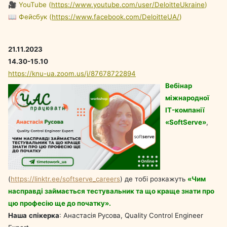
🎥 YouTube (
https://www.youtube.com/user/DeloitteUkraine
)
📖 Фейсбук (
https://www.facebook.com/DeloitteUA/
)
21.11.2023
14.30-15.10
https://knu-ua.zoom.us/j/87678722894
Вебінар
міжнародної
IT-компанії
«SoftServe»
,
(
https://linktr.ee/softserve_careers
) де тобі розкажуть
«Чим
насправді займається тестувальник та що краще знати про
цю професію ще до початку».
Наша
спікерка
: Анастасія Русова, Quality Control Engineer