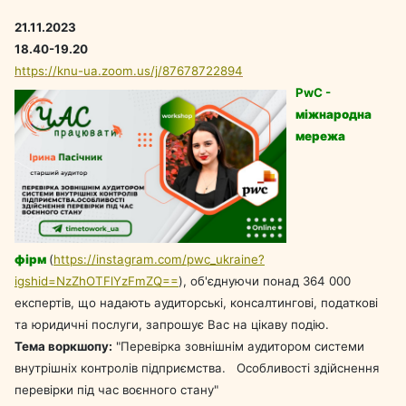
21.11.2023
18.40-19.20
https://knu-ua.zoom.us/j/87678722894
PwC -
міжнародна
мережа
фірм
(
https://instagram.com/pwc_ukraine?
igshid=NzZhOTFlYzFmZQ==
), об'єднуючи понад 364 000
експертів, що надають аудиторські, консалтингові, податкові
та юридичні послуги, запрошує Вас на цікаву подію.
Тема воркшопу:
"Перевірка зовнішнім аудитором системи
внутрішніх контролів підприємства. Особливості здійснення
перевірки під час воєнного стану"