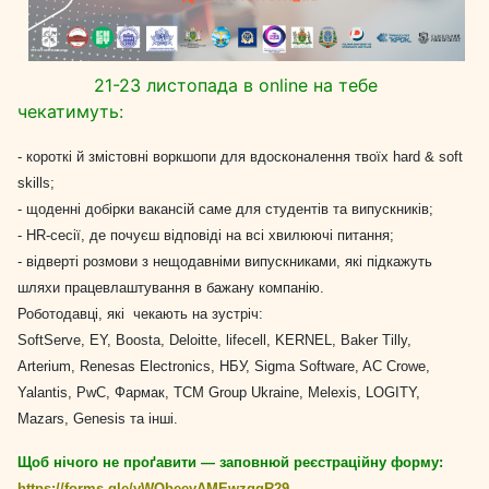
21-23 листопада в online на тебе
чекатимуть:
- короткі й змістовні воркшопи для вдосконалення твоїх hard & soft
skills;
- щоденні добірки вакансій саме для студентів та випускників;
- HR-сесії, де почуєш відповіді на всі хвилюючі питання;
- відверті розмови з нещодавніми випускниками, які підкажуть
шляхи працевлаштування в бажану компанію.
Роботодавці, які чекають на зустріч:
SoftServe, EY, Boosta, Deloitte, lifecell, KERNEL, Baker Tilly,
Arterium, Renesas Electronics, НБУ, Sigma Software, AC Crowe,
Yalantis, PwC, Фармак, TCM Group Ukraine, Melexis, LOGITY,
Mazars, Genesis та інші.
Щоб нічого не проґавити — заповнюй реєстраційну форму:
https://forms.gle/yWQbeeyAMEwzggR29