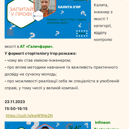
Калита,
інженер з
якості 1
категорії,
відділу
контролю
якості в
АТ «Галичфарм».
У форматі сторітелінгу Ігор розкаже:
-
чому він став хіміком-інженером;
-
про вплив методики навчання та важливість практичного
досвіду на сучасну молодь;
-
про можливості реалізації себе як спеціаліста в улюбленій
справі, у тому числі у великій компанії.
23.11.2023
15:50-16:15
https://cutt.ly/kwW9Ve2N
Infineon