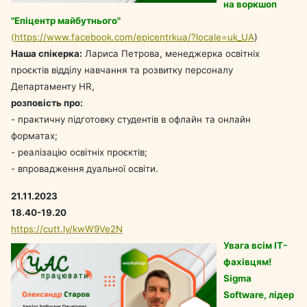
на воркшоп
"Епіцентр майбутнього"
(
https://www.facebook.com/epicentrkua/?locale=uk_UA
)
Наша спікерка:
Лариса Петрова, менеджерка освітніх
проєктів відділу навчання та розвитку персоналу
Департаменту HR,
розповість про:
- практичну підготовку студентів в офлайн та онлайн
форматах;
- реалізацію освітніх проєктів;
- впровадження дуальної освіти.
21.11.2023
18.40-19.20
https://cutt.ly/kwW9Ve2N
Увага всім IT-
фахівцям!
Sigma
Software, лідер