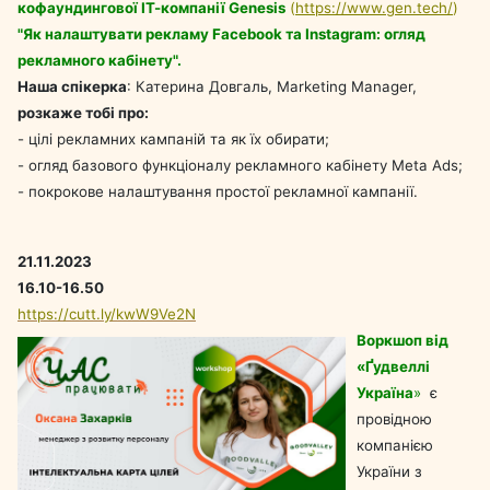
кофаундингової ІТ-компанії Genesis
(
https://www.gen.tech/
)
"Як налаштувати рекламу Facebook та Instagram: огляд
рекламного кабінету".
Наша спікерка
: Катерина Довгаль, Marketing Manager,
розкаже тобі про:
- цілі рекламних кампаній та як їх обирати;
- огляд базового функціоналу рекламного кабінету Meta Ads;
- покрокове налаштування простої рекламної кампанії.
21.11.2023
16.10-16.50
https://cutt.ly/kwW9Ve2N
Воркшоп від
«Ґудвеллі
Україна
»
є
провідною
компанією
України з