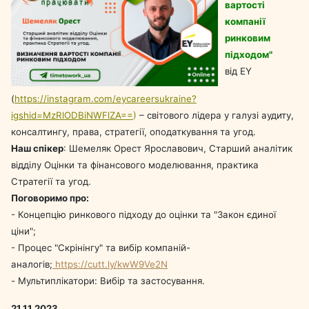
вартості
компанії
ринковим
підходом"
від EY
(
https://instagram.com/eycareersukraine?
igshid=MzRlODBiNWFlZA==
)
– світового лідера у галузі аудиту,
консалтингу, права, стратегії, оподаткування та угод.
Наш спікер
: Шемеляк Орест Ярославович, Старший аналітик
відділу Оцінки та фінансового моделювання, практика
Стратегії та угод.
Поговоримо про:
- Концепцію ринкового підходу до оцінки та "Закон єдиної
ціни";
- Процес "Скрінінгу" та вибір компаній-
аналогів;
https://cutt.ly/kwW9Ve2N
- Мультиплікатори: Вибір та застосування.
21.11.2023