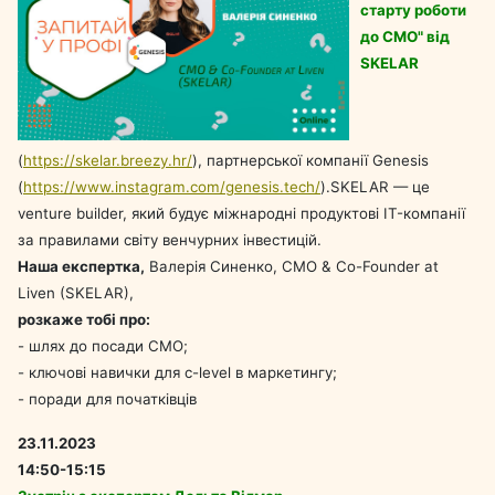
старту роботи
до СМО" від
SKELAR
(
https://skelar.breezy.hr/
), партнерської компанії Genesis
(
https://www.instagram.com/genesis.tech/
).SKELAR — це
venture builder, який будує міжнародні продуктові IT-компанії
за правилами світу венчурних інвестицій.
Наша експертка,
Валерія Синенко, CMO & Co-Founder at
Liven (SKELAR),
розкаже тобі про:
- шлях до посади СМО;
- ключові навички для c-level в маркетингу;
- поради для початківців
23.11.2023
14:50-15:15