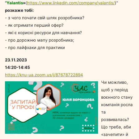
"Yalantis
»
(
https://www.linkedin.com/company/yalantis/
)"
розкаже тобі:
- з чого почати свій шлях розробника?
- як отримати перший офер?
- які є корисні ресурси для навчання?
- про дорожню мапу розробника;
- про лайфхаки для практики
23.11.2023
14:20-14:45
https://knu-ua.zoom.us/j/87678722894
Чи можливо,
щоб у період
воєнного стану
компанія росла
та
розвивалась?
Що треба, аби
«зачепити» й