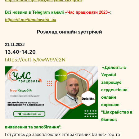
Всі новини в Telegram каналі
«Час працювати 2023»
:
https
://
t
.
me
/
timetowork
_
ua
Розклад онлайн зустрічей
21.11.2023
13.40-14.20
https://cutt.ly/kwW9Ve2N
«Делойт» в
Україні
запрошує
студентів на
онлайн
воркшоп
"Шахрайство в
бізнесі:
виявлення та запобігання".
Готуйтесь до захоплюючих інтерактивних бізнес-ігор та