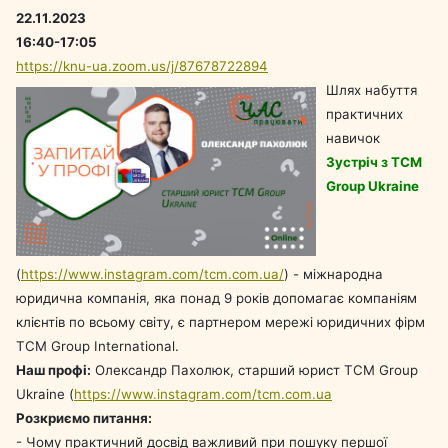
22.11.2023
16:40-17:05
https://knu-ua.zoom.us/j/87678722894
Шлях набуття
практичних
навичок
Зустріч з TCM
Group Ukraine
(
https://www.instagram.com/tcm.com.ua/
) - міжнародна
юридична компанія, яка понад 9 років допомагає компаніям
клієнтів по всьому світу, є партнером мережі юридичних фірм
ТСМ Group International.
Наш профі:
Олександр Пахолюк, старший юрист TCM Group
Ukraine (
https://www.instagram.com/tcm.com.ua
Розкриємо питання:
- Чому практичний досвід важливий при пошуку першої