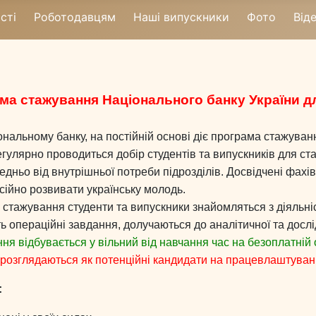
сті
Роботодавцям
Наші випускники
Фото
Від
ма стажування Національного банку України дл
альному банку, на постійній основі діє програма стажування
Регулярно проводиться добір студентів та випускників для 
дньо від внутрішньої потреби підрозділів. Досвідчені фахів
сійно розвивати українську молодь.
стажування студенти та випускники знайомляться з діяльніс
 операційні завдання, долучаються до аналітичної та дослід
я відбувається у вільний від навчання час на безоплатній о
розглядаються як потенційні кандидати на працевлаштуван
: