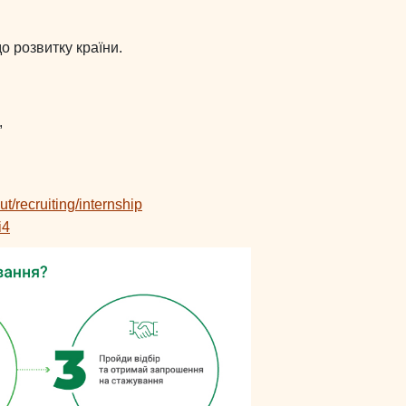
о розвитку країни.
,
t/recruiting/internship
i4