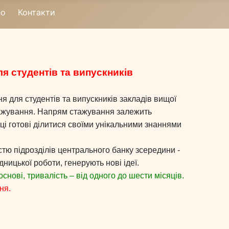
ео
Контакти
я студентів та випускників
 для студентів та випускників закладів вищої
стажування. Напрям стажування залежить
ці готові ділитися своїми унікальними знаннями
тю підрозділів центрального банку зсередини -
ницької роботи, генерують нові ідеї.
снові, тривалість – від одного до шести місяців.
ня.