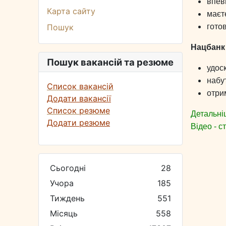
впевн
Карта сайту
маєт
Пошук
гото
Нацбанк
Пошук вакансій та резюме
удос
набу
Список вакансій
отри
Додати вакансії
Список резюме
Детальніш
Додати резюме
Відео - 
Сьогодні
28
Учора
185
Тиждень
551
Місяць
558