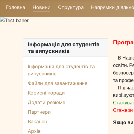
Головна
Новини
Структура
Напрямки діяльно
Програ
Інформація для студентів
та випускників
В Націон
освіти. 
Інформація для студентів та
безпосере
випускників
та профе
Файли для завантаження
Під час 
Корисні поради
вирішують
Додати резюме
Стажуванн
Стажери 
Партнери
Вакансії
Якщо ви
Архів