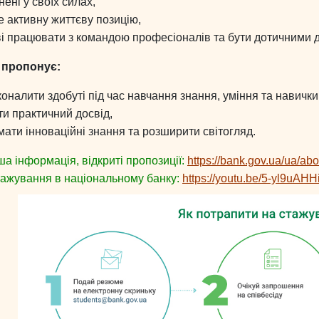
ені у своїх силах,
е активну життєву позицію,
ві працювати з командою професіоналів та бути дотичними д
 пропонує:
коналити здобуті під час навчання знання, уміння та навички
ти практичний досвід,
мати інноваційні знання та розширити світогляд.
а інформація, відкриті пропозиції:
https://bank.gov.ua/ua/abou
стажування в національному банку:
https://youtu.be/5-yl9uAHH