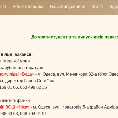
сті
Роботодавцям
Наші випускники
Фото
Від
До уваги студентів та випускників педаг
вільні вакансії:
 німецької мови
 зарубіжної літератури
ному ліцеї «Вєда»
- м. Одеса, вул. Мечникова 32-а (біля Оде
ба: директор Ганна Сергіївна
 169 01 06, 063 499 82 35
я вчителі фізики
ній ЗОШ «Ніка»
- м. Одеса, вул. Новаторів 5-а (район Адмір
 988 63 63, 068 704 91 91