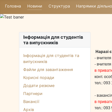
Головна
Новини
Структура
Напрямки діяльно
Інформація для студентів
та випускників
Наразі є 
Інформація для студентів та
- вчителя
випускників
- вчителя
Файли для завантаження
в приват
конт. осо
Корисні поради
тел.: 093
Додати резюме
Партнери
- вакансі
Вакансії
в приват
тел.: 093
Архів