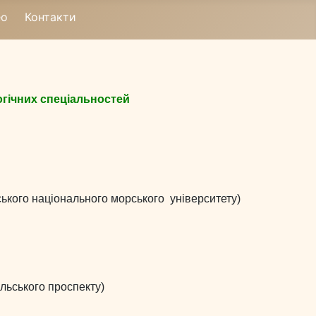
ео
Контакти
огічних спеціальностей
ського національного морського університету)
альського проспекту)