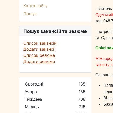
Карта сайту
- вчитель
Пошук
Одеський
тел:
048 7
Пошук вакансій та резюме
- потрібн
м. Одеса
Список вакансій
Свіжі ва
Додати вакансії
Список резюме
Міжнародн
Додати резюме
захисту н
Основні 
Сьогодні
185
Наяв
Учора
185
відпо
Віль
Тиждень
708
Бажа
Місяць
715