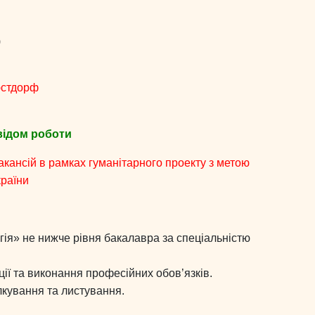
)
юстдорф
свідом роботи
вакансій в рамках гуманітарного проекту з метою
країни
гія» не нижче рівня бакалавра за спеціальністю
ї та виконання професійних обов’язків.
лкування та листування.