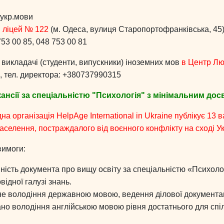
 укр.мови
 ліцей № 122
(м. Одеса, вулиця Старопортофранківська, 45
53 00 85, 048 753 00 81
і викладачі (студенти, випускники) іноземних мов
в Центр Л
, тел. директора: +380737990315
кансії за спеціальністю "Психологія" з мінімальним до
а організація HelpAge International in Ukraine публікує 13 
аселення, постраждалого від воєнного конфлікту на сході У
вимоги:
ність документа про вищу освіту за спеціальністю «Психоло
відної галузі знань.
не володіння державною мовою, ведення ділової документаці
но володіння англійською мовою рівня достатнього для спі