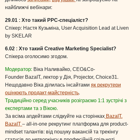
найближчі вебінари:
29.01 : Хто такий РРС-спеціаліст?
Спікер: Настя Кузьміна, User Acquisition Lead at Liven
by SKELAR
6.02 : Хто такий Creative Marketing Specialist?
Спікера оголосимо згодом.
Модератор:
Віка Наливайко, СЕО&Co-
Founder BazaIT, лектор у Дія, Projector, Choice31.
Нещодавно Віка ділилась інсайтами
як рекрутери
оцінюють продакт-майстерність
.
Традиційно серед учасників розіграємо 1:1 зустрічі з
експертами та з Вікою.
За всіма апдейтами слідкуйте на сторінках
BazaIT.
BazaIT
– all-in-one рекрутинг платформа для product-
mindset талантів: від пошуку вакансій та трекінгу
статусів до нетворкінгу в професійній спільноті.