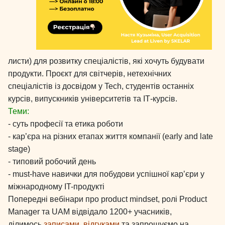
листи) для розвитку спеціалістів, які хочуть будувати
продукти. Проєкт для світчерів, нетехнічних
спеціалістів із досвідом у Tech, студентів останніх
курсів, випускників університетів та ІТ-курсів.
Теми:
- суть професії та етика роботи
- кар’єра на різних етапах життя компанії (early and late
stage)
- типовий робочий день
- must-have навички для побудови успішної карʼєри у
міжнародному IT-продукті
Попередні вебінари про product mindset, ролі Product
Manager та UAM відвідало 1200+ учасників,
ділимось
записами,
відгуками
та запрошуємо на